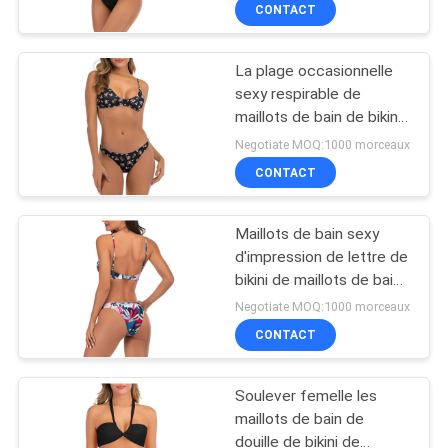
sexy
CONTACT
CONTRÔLE
La plage occasionnelle
DE
27
sexy respirable de
QUALITÉ
maillots de bain de bikinis
Tissu de rideau en
portent anti UV
Negotiate MOQ:1000 morceaux
polyester
CONTACTEZ-
CONTACT
NOUS
Maillots de bain sexy
d'impression de lettre de
NOUVELLES
bikini de maillots de bain
20
de 2 morceaux de maillot
Negotiate MOQ:1000 morceaux
de bain de luxe de
Couverture
DEMANDEZ
CONTACT
polyester
UNE
imprimée de
Soulever femelle les
CITATION
coussin
maillots de bain de
douille de bikini de