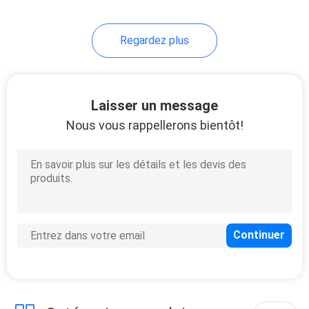
43
Regardez plus
Maillot de bain de
polyester
Laisser un message
Nous vous rappellerons bientôt!
31
Tissu de rayonne
visqueuse