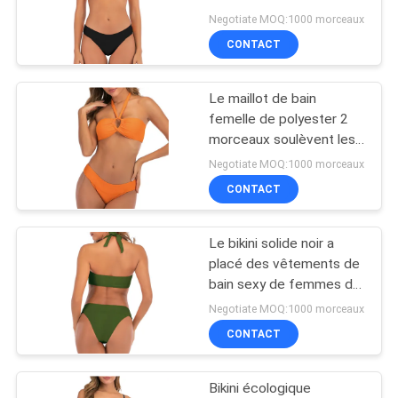
Bandeau de vêtements
PLAN
Negotiate MOQ:1000 morceaux
de bain de lien latéral
CONTACT
DU
court de femmes
9
SITE
Le maillot de bain
Tissu pur de rideau
femelle de polyester 2
PRIVACY
morceaux soulèvent les
bikinis mignons de lanière
POLICY
Negotiate MOQ:1000 morceaux
de coupe-circuit de
CONTACT
tenue de plage
Le bikini solide noir a
75
placé des vêtements de
bain sexy de femmes de
Tissu mou de Tulle
maillot de bain en deux
Negotiate MOQ:1000 morceaux
pièces
CONTACT
Bikini écologique