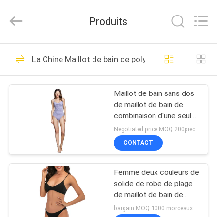
2026
Guangzhou
Henry
Produits
Textile
Trading
Co.,
Ltd..
All
MAISON
27
Rights
La Chine Maillot de bain de polyester
Reserved.
Tissus de coton de
PRODUITS
polyester
Maillot de bain sans dos
de maillot de bain de
AU
combinaison d'une seule
SUJET
pièce de femmes de
Negotiated price MOQ:200pieces
crépon de coton
DE
CONTACT
23
NOUS
Tissu d'impression
Femme deux couleurs de
solide de robe de plage
VISITE
de polyester
de maillot de bain de
polyester de morceaux
D'USINE
bargain MOQ:1000 morceaux