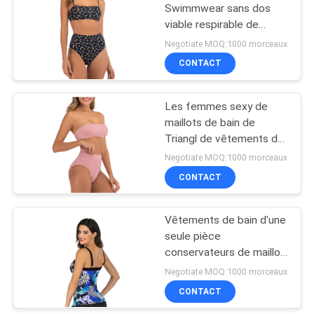
Swimmwear sans dos
viable respirable de
38
maillot de bain de
Negotiate MOQ:1000 morceaux
polyester de triangle
CONTACT
Dames Maxi Dress
Les femmes sexy de
maillots de bain de
Triangl de vêtements de
bain de femmes
Negotiate MOQ:1000 morceaux
soulèvent le bikini
CONTACT
13
Pantalon de yoga de
Vêtements de bain d'une
seule pièce
polyester
conservateurs de maillot
de bain de polyester de
Negotiate MOQ:1000 morceaux
femelles
CONTACT