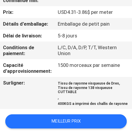
commande min:
Prix:
USD4.31-3.86$ per meter
CONTRÔLE
DE
Détails d'emballage:
Emballage de petit pain
QUALITÉ
Délai de livraison:
5-8 jours
Conditions de
L/C, D/A, D/P, T/T, Western
CONTACTEZ-
paiement:
Union
NOUS
Capacité
1500 morceaux par semaine
d'approvisionnement:
NOUVELLES
Surligner:
,
Tissu de rayonne visqueuse de Dres
Tissu de rayonne 138 visqueuse
CUTTABLE
,
DEMANDEZ
400KGS a imprimé des challis de rayonne
UNE
CITATION
MEILLEUR PRIX