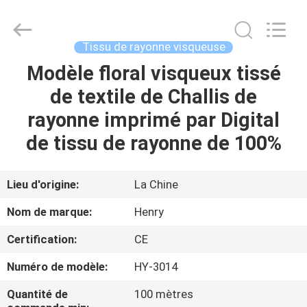
2026
Guangzhou
Henry
Textile
Trading
Tissu de rayonne visqueuse
Co.,
Ltd..
All
Modèle floral visqueux tissé
MAISON
Rights
Reserved.
de textile de Challis de
PRODUITS
rayonne imprimé par Digital
de tissu de rayonne de 100%
AU
SUJET
Lieu d'origine:
La Chine
DE
Nom de marque:
Henry
NOUS
Certification:
CE
Numéro de modèle:
HY-3014
VISITE
D'USINE
Quantité de
100 mètres