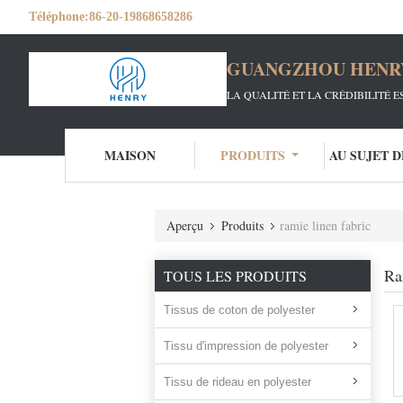
Téléphone:
86-20-19868658286
GUANGZHOU HENRY 
LA QUALITÉ ET LA CRÉDIBILITÉ E
MAISON
PRODUITS
AU SUJET 
Aperçu
Produits
ramie linen fabric
Ra
TOUS LES PRODUITS
Tissus de coton de polyester
Tissu d'impression de polyester
Tissu de rideau en polyester